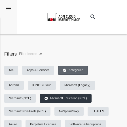
menu
search
Suchen
Filters
Filter leeren
clear_all
check_circle
Alle
Apps & Services
Kategorien
Acronis
IONOS Cloud
Microsoft (Legacy)
check_circle
Microsoft (NCE)
Microsoft Education (NCE)
Microsoft Non-Profit (NCE)
NoSpamProxy
THALES
Azure
Perpetual Licenses
Software Subscriptions