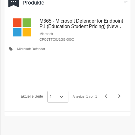
bookmark
Produkte
sort
Filters
M365 - Microsoft Defender for Endpoint
P1 (Education Student Pricing) (New
Commerce)
Microsoft
CFQ7TTC0J1GB:000C
local_offer
Microsoft Defender
navigate_before
navigate_next
aktuelle Seite
Anzeige: 1 von 1
Vorheriges
Nächstes