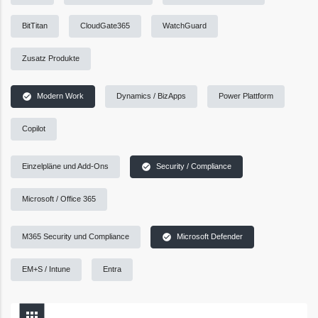
BitTitan
CloudGate365
WatchGuard
Zusatz Produkte
check_circle
Modern Work
Dynamics / BizApps
Power Plattform
Copilot
check_circle
Einzelpläne und Add-Ons
Security / Compliance
Microsoft / Office 365
check_circle
M365 Security und Compliance
Microsoft Defender
EM+S / Intune
Entra
apps