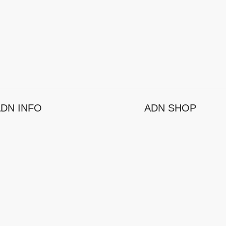
DN INFO
ADN SHOP
ösungen
Hersteller
rtfolio
Promotions
nternehmen
Neuheiten
bs & Karriere
Topseller
ressekontakt
RMA
alue Adds / Services
Teststellung
tuelles
Mein Konto
rtnerportal