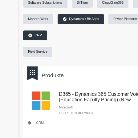
Software Subscriptions
BitTitan
CloudGate365
check_circle
Modern Work
Dynamics / BizApps
Power Plattform
check_circle
CRM
Field Service
bookmark
apps
Produkte
D365 - Dynamics 365 Customer Voi
(Education Faculty Pricing) (New
Commerce)
Microsoft
CFQ7TTC0HKJ7:0007
local_offer
CRM