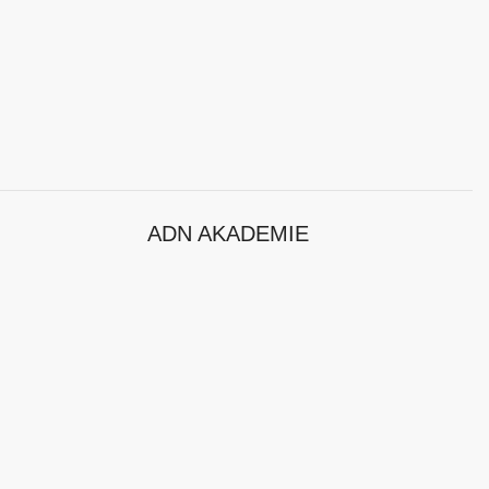
ADN AKADEMIE
Hersteller
Kurse mit Durchführungsgarantie
Neuheiten
Klassenraumkurse
Zertifizierungen
Workshops
Events