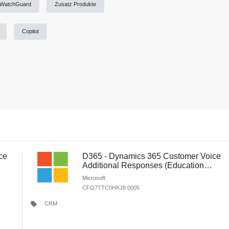
WatchGuard
Zusatz Produkte
Copilot
ce
D365 - Dynamics 365 Customer Voice
Additional Responses (Education
Faculty Pricing) (New Commerce)
Microsoft
CFQ7TTC0HKJ6:0005
local_offer
CRM