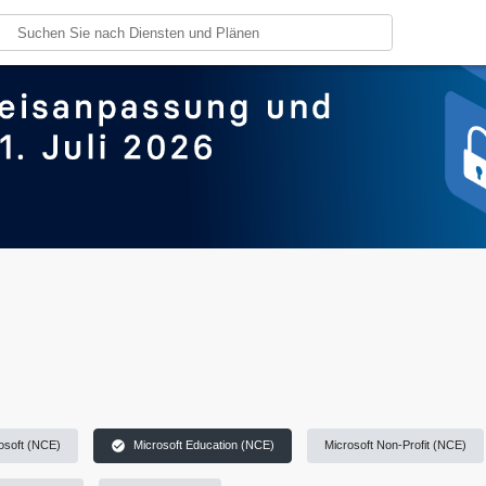
check_circle
osoft (NCE)
Microsoft Education (NCE)
Microsoft Non-Profit (NCE)