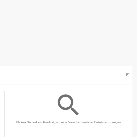
sort
Filters
search
Klicken Sie auf ein Produkt, um eine Vorschau weiterer Details anzuzeigen