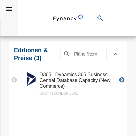
menu
search
Suchen
expand_more
Dyn365 Business Central weiterer
Speicher
Editionen &
search
expand_less
Toggle cont
Preise (3)
D365 - Dynamics 365 Business
Central Database Capacity (New
Commerce)
CFQ7TTC0HD3R:0001