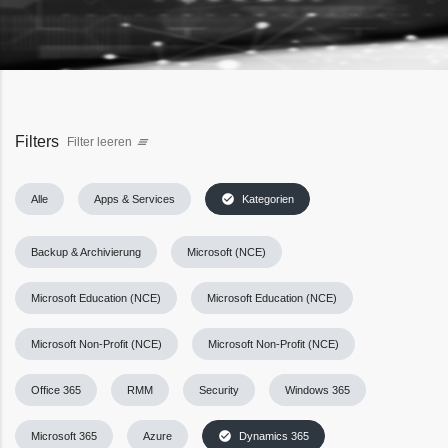
Filters
Filter leeren
clear_all
check_circle
Alle
Apps & Services
Kategorien
Backup & Archivierung
Microsoft (NCE)
Microsoft Education (NCE)
Microsoft Education (NCE)
Microsoft Non-Profit (NCE)
Microsoft Non-Profit (NCE)
Office 365
RMM
Security
Windows 365
check_circle
Microsoft 365
Azure
Dynamics 365