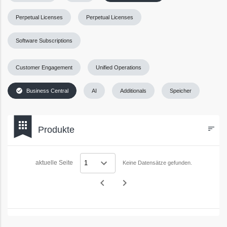
Perpetual Licenses
Perpetual Licenses
Software Subscriptions
Customer Engagement
Unified Operations
check_circle
Business Central
AI
Additionals
Speicher
bookmark
apps
Produkte
sort
Filters
aktuelle Seite
Keine Datensätze gefunden.
navigate_before
navigate_next
Vorheriges
Nächstes