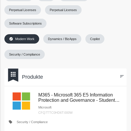
Perpetual Licenses
Perpetual Licenses
Software Subscriptions
check_circle
Modern Work
Dynamics / BizApps
Copilot
Security / Compliance
bookmark
apps
Produkte
sort
Filters
M365 - Microsoft 365 E5 Information
Protection and Governance - Student
Use Benefit Add-on (New Commerce)
Microsoft
CFQ7TTC0HD6T:000W
local_offer
Security / Compliance