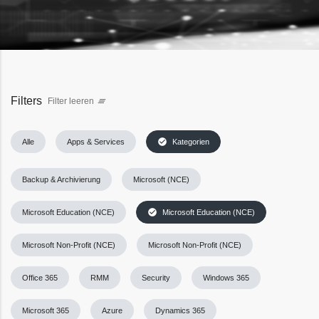
Filters
Filter leeren
clear_all
check_circle
Alle
Apps & Services
Kategorien
Backup & Archivierung
Microsoft (NCE)
check_circle
Microsoft Education (NCE)
Microsoft Education (NCE)
Microsoft Non-Profit (NCE)
Microsoft Non-Profit (NCE)
Office 365
RMM
Security
Windows 365
Microsoft 365
Azure
Dynamics 365