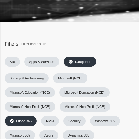
Filters
Filter leeren
clear_all
check_circle
Alle
Apps & Services
Kategorien
Backup & Archivierung
Microsoft (NCE)
Microsoft Education (NCE)
Microsoft Education (NCE)
Microsoft Non-Profit (NCE)
Microsoft Non-Profit (NCE)
check_circle
Office 365
RMM
Security
Windows 365
Microsoft 365
Azure
Dynamics 365