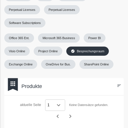
Perpetual Licenses
Perpetual Licenses
Software Subscriptions
Office 365 Ent.
Microsoft 365 Business
Power BI
check_circle
Visio Online
Project Online
Besprechungsraum
Exchange Online
OneDrive for Bus.
SharePoint Online
bookmark
apps
Produkte
sort
Filters
aktuelle Seite
Keine Datensätze gefunden.
navigate_before
navigate_next
Vorheriges
Nächstes