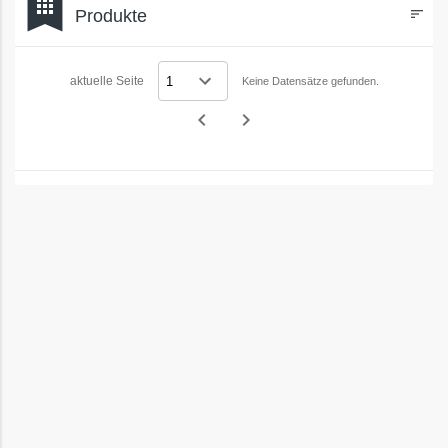
bookmark
apps
Produkte
sort
Filters
aktuelle Seite
Keine Datensätze gefunden.
navigate_before
navigate_next
Vorheriges
Nächstes