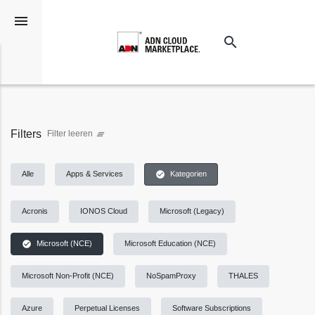
menu
search
Suchen
Filters
Filter leeren
clear_all
check_circle
Alle
Apps & Services
Kategorien
Acronis
IONOS Cloud
Microsoft (Legacy)
check_circle
Microsoft (NCE)
Microsoft Education (NCE)
Microsoft Non-Profit (NCE)
NoSpamProxy
THALES
Azure
Perpetual Licenses
Software Subscriptions