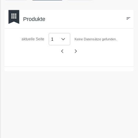
bookmark
apps
Produkte
sort
Filters
aktuelle Seite
Keine Datensätze gefunden.
navigate_before
navigate_next
Vorheriges
Nächstes