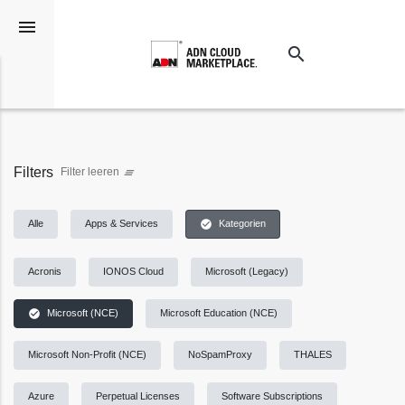
menu
search
Suchen
Filters
Filter leeren
clear_all
check_circle
Alle
Apps & Services
Kategorien
Acronis
IONOS Cloud
Microsoft (Legacy)
check_circle
Microsoft (NCE)
Microsoft Education (NCE)
Microsoft Non-Profit (NCE)
NoSpamProxy
THALES
Azure
Perpetual Licenses
Software Subscriptions