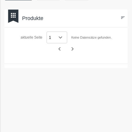
bookmark
apps
Produkte
sort
Filters
aktuelle Seite
Keine Datensätze gefunden.
navigate_before
navigate_next
Vorheriges
Nächstes