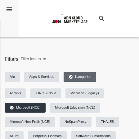
menu
search
Suchen
Filters
Filter leeren
clear_all
check_circle
Alle
Apps & Services
Kategorien
Acronis
IONOS Cloud
Microsoft (Legacy)
check_circle
Microsoft (NCE)
Microsoft Education (NCE)
Microsoft Non-Profit (NCE)
NoSpamProxy
THALES
Azure
Perpetual Licenses
Software Subscriptions