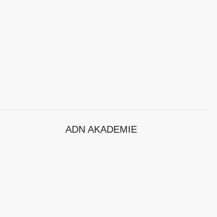
ADN AKADEMIE
Hersteller
Kurse mit Durchführungsgarantie
Neuheiten
Klassenraumkurse
Zertifizierungen
Workshops