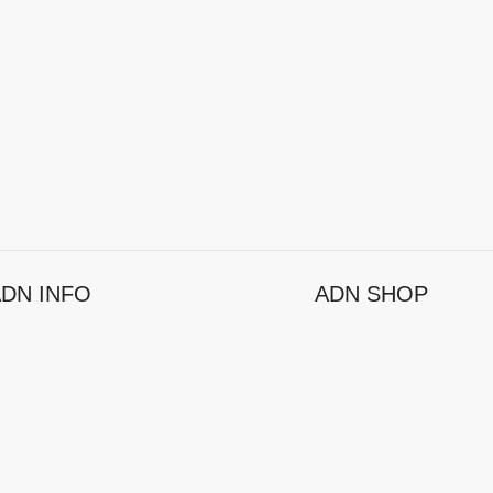
DN INFO
ADN SHOP
ösungen
Hersteller
rtfolio
Promotions
nternehmen
Neuheiten
bs & Karriere
Topseller
ressekontakt
RMA
alue Adds / Services
Teststellung