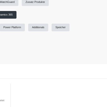
WatchGuard
Zusatz Produkte
namics 365
Power Platform
Additionals
Speicher
etet
ie