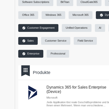
Software Subscriptions
BitTitan
CloudGate365
check_circle
Office 365
Windows 365
Microsoft 365
Dy
check_circle
Customer Engagement
Unified Operations
AI
check_circle
Sales
Customer Service
Field Service
check_circle
Enterprise
Professional
bookmark
apps
Produkte
Dynamics 365 for Sales Enterprise
(Device)
Microsoft
Jede Applikation löst reale Geschäftsprobleme und bi
Ihnen einen Mehrwert. Wenn man verschiedene
Applikationen dann auch noch kombiniert, bieten sie d