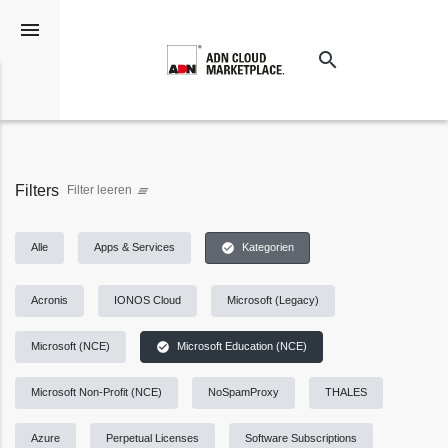
menu
search
Suchen
Filters
Filter leeren
clear_all
check_circle
Alle
Apps & Services
Kategorien
Acronis
IONOS Cloud
Microsoft (Legacy)
check_circle
Microsoft (NCE)
Microsoft Education (NCE)
Microsoft Non-Profit (NCE)
NoSpamProxy
THALES
Azure
Perpetual Licenses
Software Subscriptions