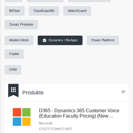
BitTitan
CloudGate365
WatchGuard
Zusatz Produkte
check_circle
Modern Work
Dynamics / BizApps
Power Plattform
Copilot
CRM
bookmark
apps
Produkte
sort
Filters
D365 - Dynamics 365 Customer Voice
(Education Faculty Pricing) (New
Commerce)
Microsoft
CFQ7TTC0HKJ7:0007