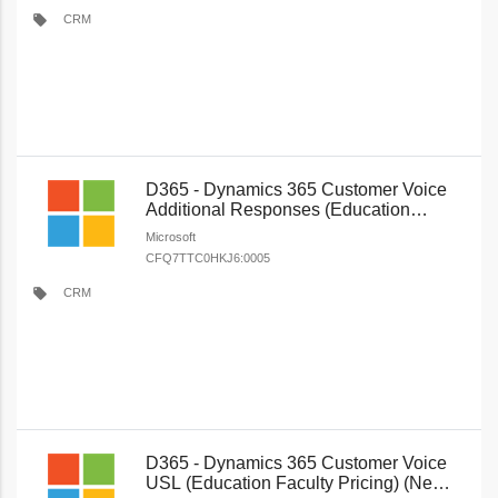
local_offer
CRM
D365 - Dynamics 365 Customer Voice
Additional Responses (Education
Faculty Pricing) (New Commerce)
Microsoft
CFQ7TTC0HKJ6:0005
local_offer
CRM
D365 - Dynamics 365 Customer Voice
USL (Education Faculty Pricing) (New