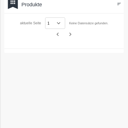
bookmark
apps
Produkte
sort
Filters
aktuelle Seite
Keine Datensätze gefunden.
navigate_before
navigate_next
Vorheriges
Nächstes