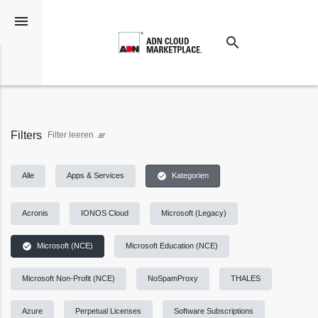
menu
search
Suchen
Filters
Filter leeren
clear_all
check_circle
Alle
Apps & Services
Kategorien
Acronis
IONOS Cloud
Microsoft (Legacy)
check_circle
Microsoft (NCE)
Microsoft Education (NCE)
Microsoft Non-Profit (NCE)
NoSpamProxy
THALES
Azure
Perpetual Licenses
Software Subscriptions