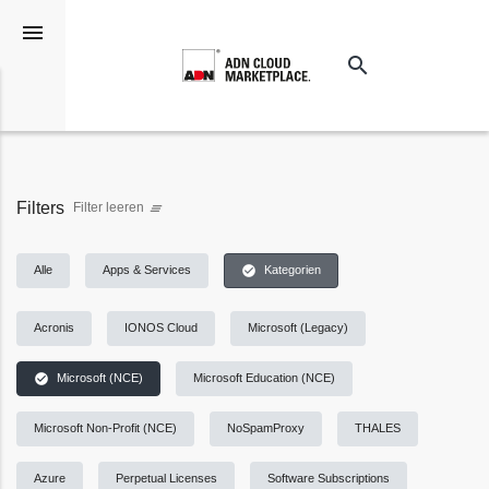
menu
search
Suchen
Filters
Filter leeren
clear_all
check_circle
Alle
Apps & Services
Kategorien
Acronis
IONOS Cloud
Microsoft (Legacy)
check_circle
Microsoft (NCE)
Microsoft Education (NCE)
Microsoft Non-Profit (NCE)
NoSpamProxy
THALES
Azure
Perpetual Licenses
Software Subscriptions