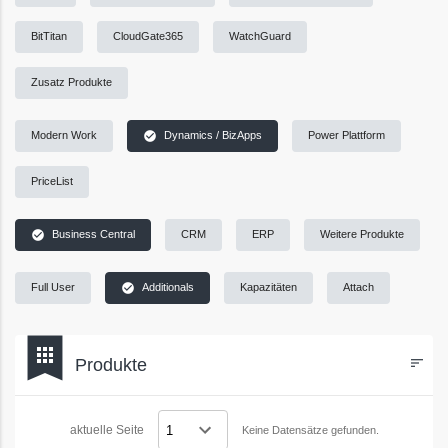
BitTitan
CloudGate365
WatchGuard
Zusatz Produkte
check_circle
Modern Work
Dynamics / BizApps
Power Plattform
PriceList
check_circle
Business Central
CRM
ERP
Weitere Produkte
check_circle
Full User
Additionals
Kapazitäten
Attach
bookmark
apps
Produkte
sort
Filters
aktuelle Seite
Keine Datensätze gefunden.