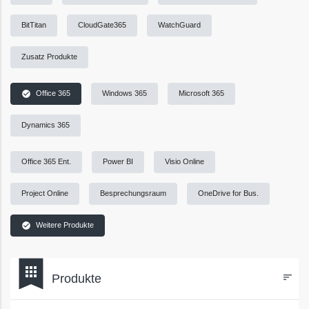
BitTitan
CloudGate365
WatchGuard
Zusatz Produkte
check_circle
Office 365
Windows 365
Microsoft 365
Dynamics 365
Office 365 Ent.
Power BI
Visio Online
Project Online
Besprechungsraum
OneDrive for Bus.
check_circle
Weitere Produkte
bookmark
apps
Produkte
sort
Filters