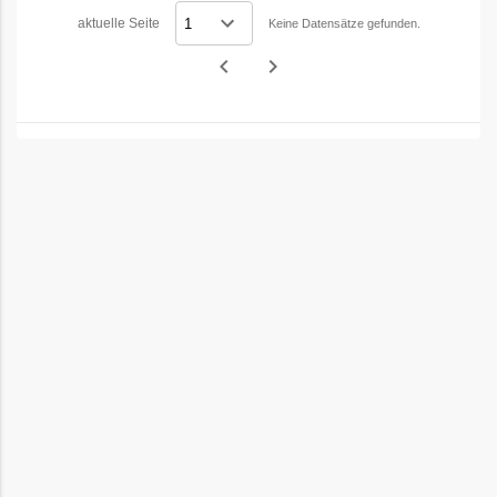
aktuelle Seite
Keine Datensätze gefunden.
navigate_before
navigate_next
Vorheriges
Nächstes