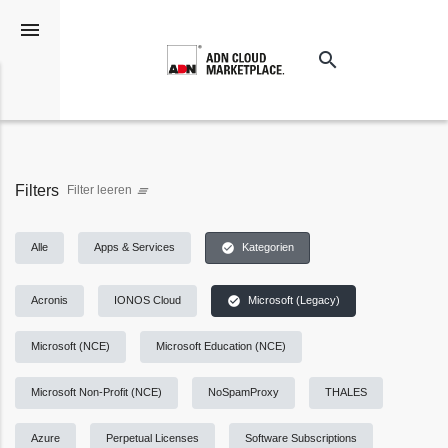
menu
search
Suchen
Filters
Filter leeren
clear_all
check_circle
Alle
Apps & Services
Kategorien
check_circle
Acronis
IONOS Cloud
Microsoft (Legacy)
Microsoft (NCE)
Microsoft Education (NCE)
Microsoft Non-Profit (NCE)
NoSpamProxy
THALES
Azure
Perpetual Licenses
Software Subscriptions