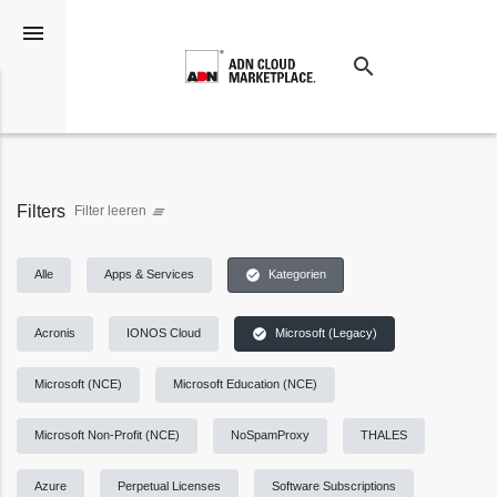
menu
search
Suchen
Filters
Filter leeren
clear_all
check_circle
Alle
Apps & Services
Kategorien
check_circle
Acronis
IONOS Cloud
Microsoft (Legacy)
Microsoft (NCE)
Microsoft Education (NCE)
Microsoft Non-Profit (NCE)
NoSpamProxy
THALES
Azure
Perpetual Licenses
Software Subscriptions