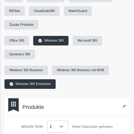
BitTitan
CloudGate365
WatchGuard
Zusatz Produkte
check_circle
Office 365
Windows 365
Microsoft 365
Dynamics 365
Windows 365 Business
Windows 365 Business mit WHB
check_circle
Windows 365 Enterprise
bookmark
apps
Produkte
sort
Filters
aktuelle Seite
Keine Datensätze gefunden.