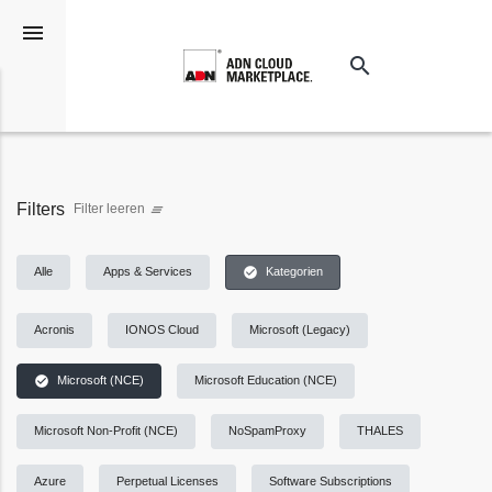
menu
search
Suchen
Filters
Filter leeren
clear_all
check_circle
Alle
Apps & Services
Kategorien
Acronis
IONOS Cloud
Microsoft (Legacy)
check_circle
Microsoft (NCE)
Microsoft Education (NCE)
Microsoft Non-Profit (NCE)
NoSpamProxy
THALES
Azure
Perpetual Licenses
Software Subscriptions