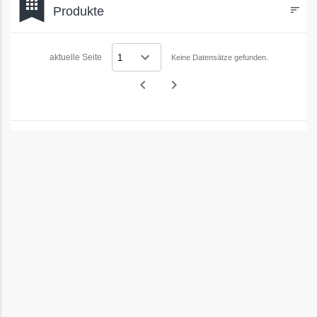
bookmark
apps
Produkte
sort
Filters
aktuelle Seite
Keine Datensätze gefunden.
navigate_before
navigate_next
Vorheriges
Nächstes