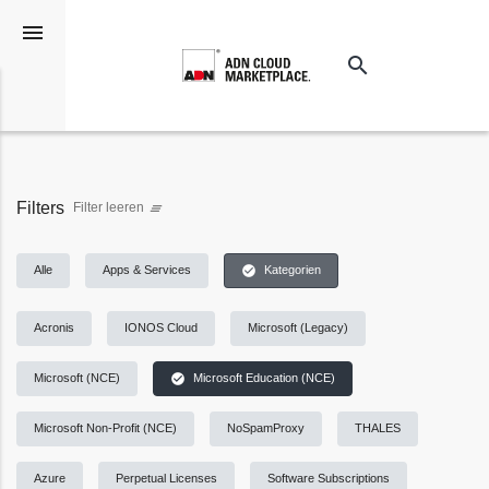
menu
search
Suchen
Filters
Filter leeren
clear_all
check_circle
Alle
Apps & Services
Kategorien
Acronis
IONOS Cloud
Microsoft (Legacy)
check_circle
Microsoft (NCE)
Microsoft Education (NCE)
Microsoft Non-Profit (NCE)
NoSpamProxy
THALES
Azure
Perpetual Licenses
Software Subscriptions