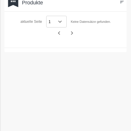
bookmark
Produkte
sort
Filters
aktuelle Seite
Keine Datensätze gefunden.
navigate_before
navigate_next
Vorheriges
Nächstes