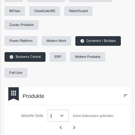
BitTitan
CloudGate365
WatchGuard
Zusatz Produkte
check_circle
Power Plattform
Modern Work
Dynamics / BizApps
check_circle
Business Central
ERP
Weitere Produkte
Full User
bookmark
apps
Produkte
sort
Filters
aktuelle Seite
Keine Datensätze gefunden.
navigate_before
navigate_next
Vorheriges
Nächstes