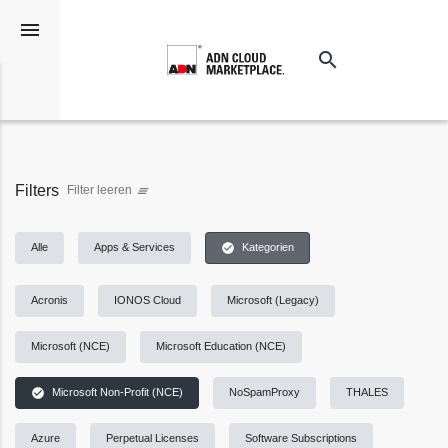
menu
search
Suchen
Filters
Filter leeren
clear_all
check_circle
Alle
Apps & Services
Kategorien
Acronis
IONOS Cloud
Microsoft (Legacy)
Microsoft (NCE)
Microsoft Education (NCE)
check_circle
Microsoft Non-Profit (NCE)
NoSpamProxy
THALES
Azure
Perpetual Licenses
Software Subscriptions