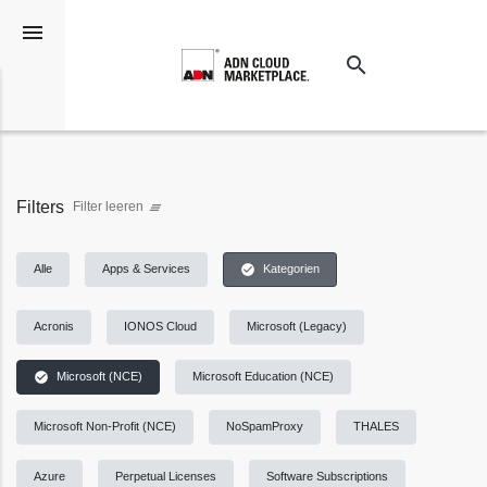
menu
search
Suchen
Filters
Filter leeren
clear_all
check_circle
Alle
Apps & Services
Kategorien
Acronis
IONOS Cloud
Microsoft (Legacy)
check_circle
Microsoft (NCE)
Microsoft Education (NCE)
Microsoft Non-Profit (NCE)
NoSpamProxy
THALES
Azure
Perpetual Licenses
Software Subscriptions