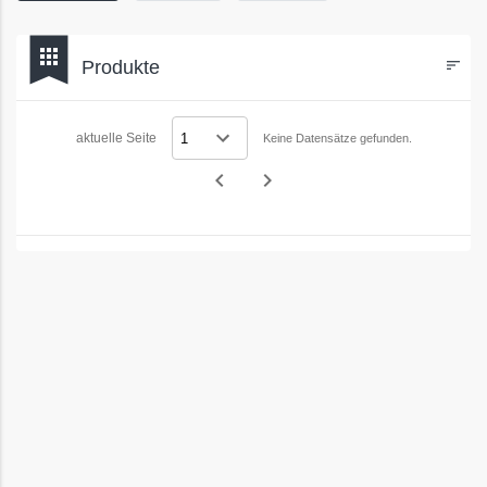
bookmark
apps
Produkte
sort
Filters
aktuelle Seite
Keine Datensätze gefunden.
navigate_before
navigate_next
Vorheriges
Nächstes