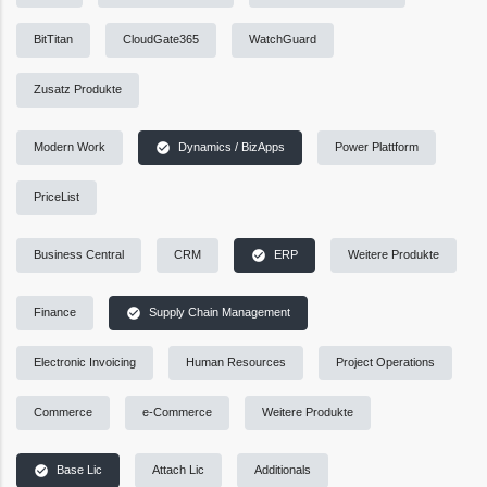
BitTitan
CloudGate365
WatchGuard
Zusatz Produkte
check_circle
Modern Work
Dynamics / BizApps
Power Plattform
PriceList
check_circle
Business Central
CRM
ERP
Weitere Produkte
check_circle
Finance
Supply Chain Management
Electronic Invoicing
Human Resources
Project Operations
Commerce
e-Commerce
Weitere Produkte
check_circle
Base Lic
Attach Lic
Additionals