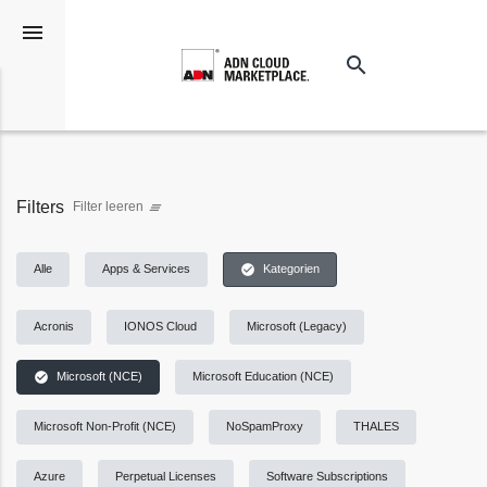
menu
search
Suchen
Filters
Filter leeren
clear_all
check_circle
Alle
Apps & Services
Kategorien
Acronis
IONOS Cloud
Microsoft (Legacy)
check_circle
Microsoft (NCE)
Microsoft Education (NCE)
Microsoft Non-Profit (NCE)
NoSpamProxy
THALES
Azure
Perpetual Licenses
Software Subscriptions