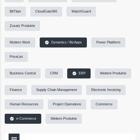
BitTitan
CloudGate365
WatchGuard
Zusatz Produkte
check_circle
Modern Work
Dynamics / BizApps
Power Plattform
PriceList
check_circle
Business Central
CRM
ERP
Weitere Produkte
Finance
Supply Chain Management
Electronic Invoicing
Human Resources
Project Operations
Commerce
check_circle
e-Commerce
Weitere Produkte
apps