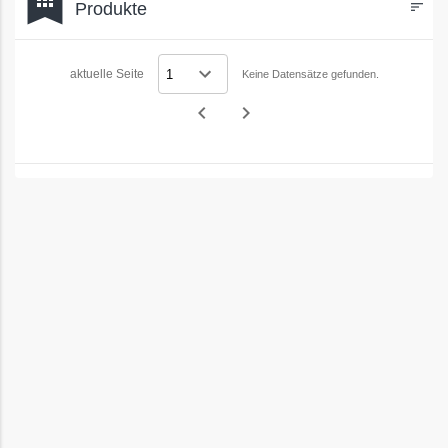
bookmark
Produkte
sort
Filters
aktuelle Seite
Keine Datensätze gefunden.
navigate_before
navigate_next
Vorheriges
Nächstes