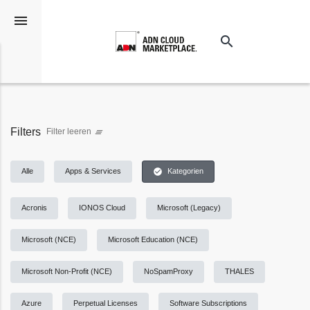
menu
search
Suchen
Filters
Filter leeren
clear_all
check_circle
Alle
Apps & Services
Kategorien
Acronis
IONOS Cloud
Microsoft (Legacy)
Microsoft (NCE)
Microsoft Education (NCE)
Microsoft Non-Profit (NCE)
NoSpamProxy
THALES
Azure
Perpetual Licenses
Software Subscriptions